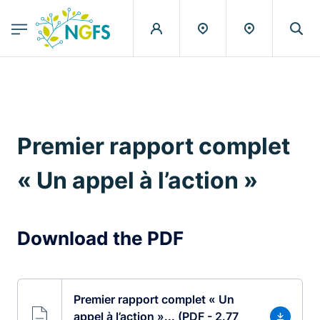
egion
NGFS - Menu Principal
Skip to main content
Premier rapport complet
« Un appel à l’action »
Download the PDF
Premier rapport complet « Un
appel à l’action »... (PDF - 2.77