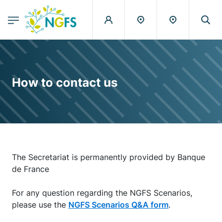
egion
NGFS - Menu Principal
Skip to main content
How to contact us
The Secretariat is permanently provided by Banque
de France
For any question regarding the NGFS Scenarios,
please use the
NGFS Scenarios Q&A form
.