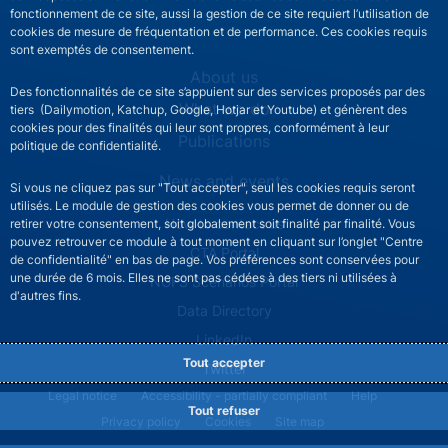
fonctionnement de ce site, aussi la gestion de ce site requiert l’utilisation de
cookies de mesure de fréquentation et de performance. Ces cookies requis
sont exemptés de consentement.
NGFS site navigation
About us
Des fonctionnalités de ce site s’appuient sur des services proposés par des
What we do
tiers (Dailymotion, Katchup, Google, Hotjar et Youtube) et génèrent des
cookies pour des finalités qui leur sont propres, conformément à leur
Publications
politique de confidentialité.
News and events
Si vous ne cliquez pas sur "Tout accepter", seul les cookies requis seront
utilisés. Le module de gestion des cookies vous permet de donner ou de
NGFS footer secondary menu
How to contact us
retirer votre consentement, soit globalement soit finalité par finalité. Vous
pouvez retrouver ce module à tout moment en cliquant sur l’onglet "Centre
CTA Portal
de confidentialité" en bas de page. Vos préférences sont conservées pour
une durée de 6 mois. Elles ne sont pas cédées à des tiers ni utilisées à
NGFS Scenarios Portal
d'autres fins.
Data Directory
LinkedIn
Tout accepter
Twitter
NGFS footer legal notice menu
Legal notice
Accessibility - partially compliant
Help
Tout refuser
Privacy policy
Cookies
Site map