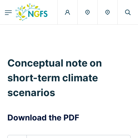
egion
NGFS - Menu Principal
Skip to main content
Conceptual note on
short-term climate
scenarios
Download the PDF