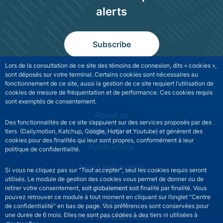
alerts
Subscribe
Lors de la consultation de ce site des témoins de connexion, dits « cookies »,
sont déposés sur votre terminal. Certains cookies sont nécessaires au
fonctionnement de ce site, aussi la gestion de ce site requiert l’utilisation de
cookies de mesure de fréquentation et de performance. Ces cookies requis
sont exemptés de consentement.
NGFS site navigation
About us
Des fonctionnalités de ce site s’appuient sur des services proposés par des
What we do
tiers (Dailymotion, Katchup, Google, Hotjar et Youtube) et génèrent des
cookies pour des finalités qui leur sont propres, conformément à leur
Publications
politique de confidentialité.
News and events
Si vous ne cliquez pas sur "Tout accepter", seul les cookies requis seront
utilisés. Le module de gestion des cookies vous permet de donner ou de
NGFS footer secondary menu
How to contact us
retirer votre consentement, soit globalement soit finalité par finalité. Vous
pouvez retrouver ce module à tout moment en cliquant sur l’onglet "Centre
CTA Portal
de confidentialité" en bas de page. Vos préférences sont conservées pour
une durée de 6 mois. Elles ne sont pas cédées à des tiers ni utilisées à
NGFS Scenarios Portal