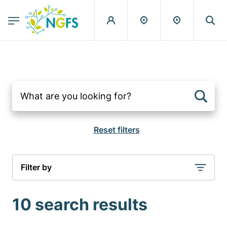
egion
NGFS - Menu Principal
Skip to main content
Filter by
10 search results